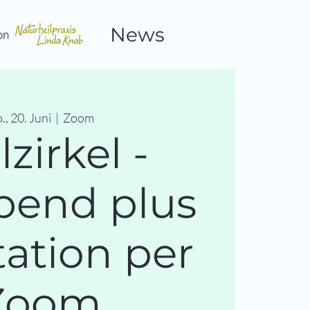
News
., 20. Juni
  |  
Zoom
lzirkel -
bend plus
ation per
Zoom