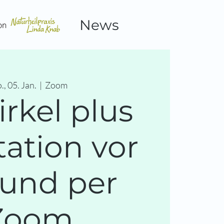
News
., 05. Jan.
  |  
Zoom
irkel plus
ation vor
 und per
Zoom