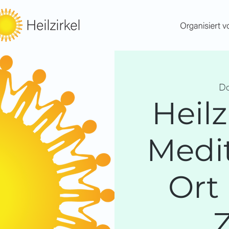
Do
Heilz
Medit
Ort