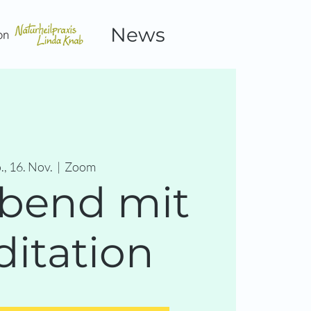
News
., 16. Nov.
  |  
Zoom
abend mit
itation