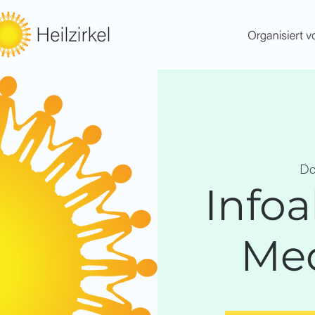
Do
Info
Med